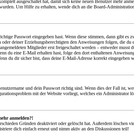
 komplett ausgeschaltet hat, damit sich keine neuen Benutzer mehr anm
 wurden. Um Hilfe zu erhalten, wende dich an die Board-Administratio
richtige Passwort eingegeben hast. Wenn diese stimmen, dann gibt es
ern oder deiner Erziehungsberechtigten den Anweisungen folgen, die du e
 angemeldeten Mitglieder erst freigeschaltet werden – entweder musst du
. Wenn du eine E-Mail erhalten hast, folge den dort enthaltenen Anweis
nn du dir sicher bist, dass deine E-Mail-Adresse korrekt eingegeben w
Benutzername und dein Passwort richtig sind. Wenn dies der Fall ist, w
igurationsproblem mit der Website vorliegt, welches ein Administrator l
t mehr anmelden?!
rschieden Gründen deaktiviert oder gelöscht hat. Außerdem löschen vie
triere dich einfach erneut und nimm aktiv an den Diskussionen teil!