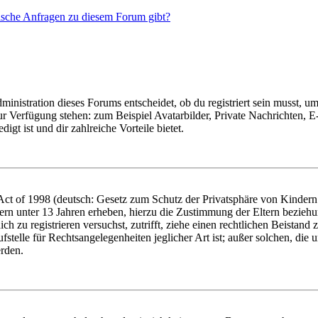
tische Anfragen zu diesem Forum gibt?
istration dieses Forums entscheidet, ob du registriert sein musst, um Be
zur Verfügung stehen: zum Beispiel Avatarbilder, Private Nachrichten, 
igt ist und dir zahlreiche Vorteile bietet.
t of 1998 (deutsch: Gesetz zum Schutz der Privatsphäre von Kindern i
ern unter 13 Jahren erheben, hierzu die Zustimmung der Eltern bezieh
dich zu registrieren versuchst, zutrifft, ziehe einen rechtlichen Beista
stelle für Rechtsangelegenheiten jeglicher Art ist; außer solchen, die
erden.