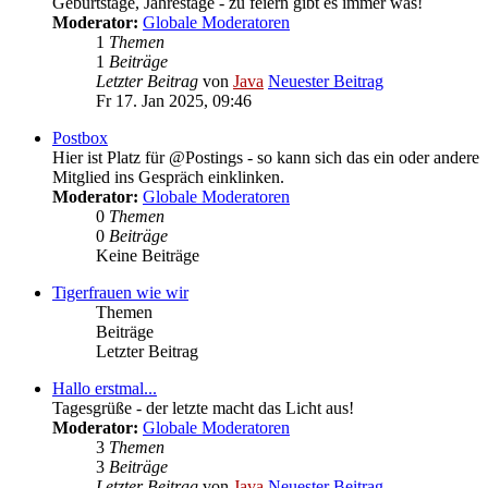
Geburtstage, Jahrestage - zu feiern gibt es immer was!
Moderator:
Globale Moderatoren
1
Themen
1
Beiträge
Letzter Beitrag
von
Java
Neuester Beitrag
Fr 17. Jan 2025, 09:46
Postbox
Hier ist Platz für @Postings - so kann sich das ein oder andere
Mitglied ins Gespräch einklinken.
Moderator:
Globale Moderatoren
0
Themen
0
Beiträge
Keine Beiträge
Tigerfrauen wie wir
Themen
Beiträge
Letzter Beitrag
Hallo erstmal...
Tagesgrüße - der letzte macht das Licht aus!
Moderator:
Globale Moderatoren
3
Themen
3
Beiträge
Letzter Beitrag
von
Java
Neuester Beitrag