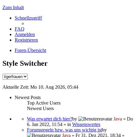
Zum Inhalt
Schnellzugriff
FAQ
Anmelden
Registrieren
Foren-Übersicht
Style Switcher
Aktuelle Zeit: Mo 10. Aug 2026, 05:44
Newest Posts
Top Active Users
Newest Users
Was erwartet dich hier?
by
Java
» Do
6. Jan 2022, 11:54 » in
Wissenswertes
Forumsregeln bzw. was uns wichtig ist
by
Java
» Fr 31. Dez 2021, 18:34 »