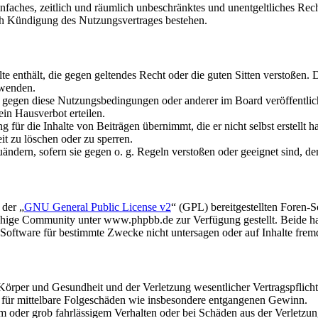
 einfaches, zeitlich und räumlich unbeschränktes und unentgeltliches R
ch Kündigung des Nutzungsvertrages bestehen.
alte enthält, die gegen geltendes Recht oder die guten Sitten verstoßen. 
rwenden.
n gegen diese Nutzungsbedingungen oder anderer im Board veröffentli
in Hausverbot erteilen.
für die Inhalte von Beiträgen übernimmt, die er nicht selbst erstellt 
it zu löschen oder zu sperren.
uändern, sofern sie gegen o. g. Regeln verstoßen oder geeignet sind, 
 der „
GNU General Public License v2
“ (GPL) bereitgestellten Foren
hige Community unter www.phpbb.de zur Verfügung gestellt. Beide hab
oftware für bestimmte Zwecke nicht untersagen oder auf Inhalte frem
rper und Gesundheit und der Verletzung wesentlicher Vertragspflichten
ch für mittelbare Folgeschäden wie insbesondere entgangenen Gewinn.
em oder grob fahrlässigem Verhalten oder bei Schäden aus der Verletz