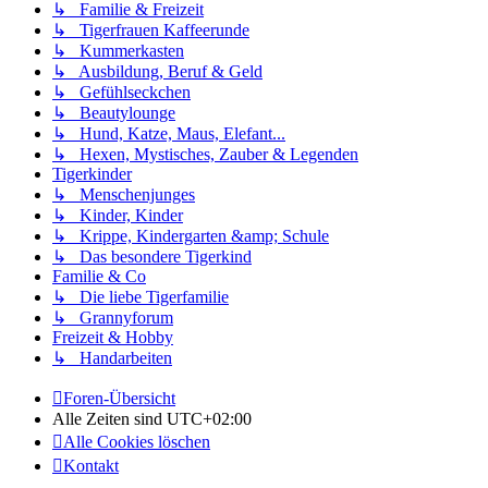
↳ Familie & Freizeit
↳ Tigerfrauen Kaffeerunde
↳ Kummerkasten
↳ Ausbildung, Beruf & Geld
↳ Gefühlseckchen
↳ Beautylounge
↳ Hund, Katze, Maus, Elefant...
↳ Hexen, Mystisches, Zauber & Legenden
Tigerkinder
↳ Menschenjunges
↳ Kinder, Kinder
↳ Krippe, Kindergarten &amp; Schule
↳ Das besondere Tigerkind
Familie & Co
↳ Die liebe Tigerfamilie
↳ Grannyforum
Freizeit & Hobby
↳ Handarbeiten
Foren-Übersicht
Alle Zeiten sind
UTC+02:00
Alle Cookies löschen
Kontakt