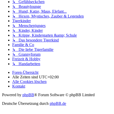
↳ Gefühlseckchen
↳ Beautylounge
↳ Hund, Katze, Maus, Elefant...
↳ Hexen, Mystisches, Zauber & Legenden
Tigerkinder
↳ Menschenjunges
↳ Kinder, Kinder
↳ Krippe, Kindergarten &amp; Schule
↳ Das besondere Tigerkind
Familie & Co
↳ Die liebe Tigerfamilie
↳ Grannyforum
Freizeit & Hobby
↳ Handarbeiten
Foren-Übersicht
Alle Zeiten sind
UTC+02:00
Alle Cookies löschen
Kontakt
Powered by
phpBB
® Forum Software © phpBB Limited
Deutsche Übersetzung durch
phpBB.de