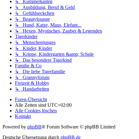
↳ Kummerkasten
↳ Ausbildung, Beruf & Geld
↳ Gefühlseckchen
↳ Beautylounge
↳ Hund, Katze, Maus, Elefant...
↳ Hexen, Mystisches, Zauber & Legenden
Tigerkinder
↳ Menschenjunges
↳ Kinder, Kinder
↳ Krippe, Kindergarten &amp; Schule
↳ Das besondere Tigerkind
Familie & Co
↳ Die liebe Tigerfamilie
↳ Grannyforum
Freizeit & Hobby
↳ Handarbeiten
Foren-Übersicht
Alle Zeiten sind
UTC+02:00
Alle Cookies löschen
Kontakt
Powered by
phpBB
® Forum Software © phpBB Limited
Deutsche Übersetzung durch
phpBB.de