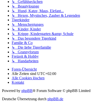
↳ Gefühlseckchen
↳ Beautylounge
↳ Hund, Katze, Maus, Elefant...
↳ Hexen, Mystisches, Zauber & Legenden
Tigerkinder
↳ Menschenjunges
↳ Kinder, Kinder
↳ Krippe, Kindergarten &amp; Schule
↳ Das besondere Tigerkind
Familie & Co
↳ Die liebe Tigerfamilie
↳ Grannyforum
Freizeit & Hobby
↳ Handarbeiten
Foren-Übersicht
Alle Zeiten sind
UTC+02:00
Alle Cookies löschen
Kontakt
Powered by
phpBB
® Forum Software © phpBB Limited
Deutsche Übersetzung durch
phpBB.de