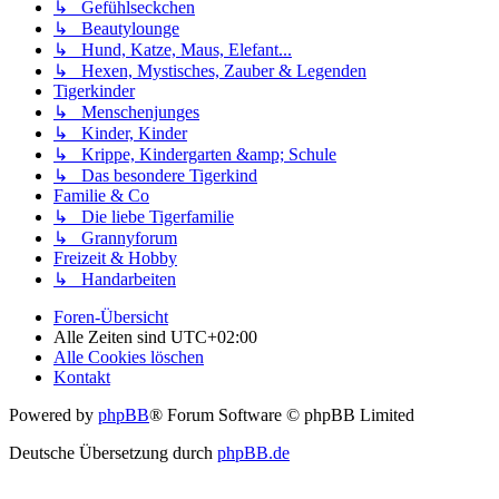
↳ Gefühlseckchen
↳ Beautylounge
↳ Hund, Katze, Maus, Elefant...
↳ Hexen, Mystisches, Zauber & Legenden
Tigerkinder
↳ Menschenjunges
↳ Kinder, Kinder
↳ Krippe, Kindergarten &amp; Schule
↳ Das besondere Tigerkind
Familie & Co
↳ Die liebe Tigerfamilie
↳ Grannyforum
Freizeit & Hobby
↳ Handarbeiten
Foren-Übersicht
Alle Zeiten sind
UTC+02:00
Alle Cookies löschen
Kontakt
Powered by
phpBB
® Forum Software © phpBB Limited
Deutsche Übersetzung durch
phpBB.de