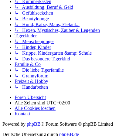
↳ Kummerkasten
↳ Ausbildung, Beruf & Geld
↳ Gefühlseckchen
↳ Beautylounge
↳ Hund, Katze, Maus, Elefant...
↳ Hexen, Mystisches, Zauber & Legenden
Tigerkinder
↳ Menschenjunges
↳ Kinder, Kinder
↳ Krippe, Kindergarten &amp; Schule
↳ Das besondere Tigerkind
Familie & Co
↳ Die liebe Tigerfamilie
↳ Grannyforum
Freizeit & Hobby
↳ Handarbeiten
Foren-Übersicht
Alle Zeiten sind
UTC+02:00
Alle Cookies löschen
Kontakt
Powered by
phpBB
® Forum Software © phpBB Limited
Deutsche Übersetzung durch
phpBB.de