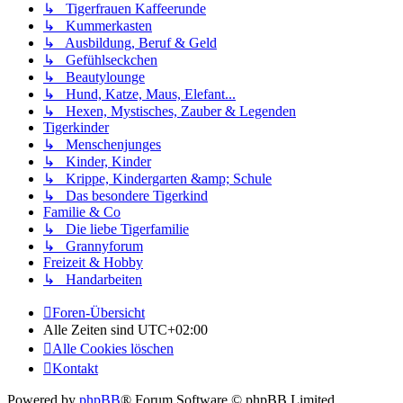
↳ Tigerfrauen Kaffeerunde
↳ Kummerkasten
↳ Ausbildung, Beruf & Geld
↳ Gefühlseckchen
↳ Beautylounge
↳ Hund, Katze, Maus, Elefant...
↳ Hexen, Mystisches, Zauber & Legenden
Tigerkinder
↳ Menschenjunges
↳ Kinder, Kinder
↳ Krippe, Kindergarten &amp; Schule
↳ Das besondere Tigerkind
Familie & Co
↳ Die liebe Tigerfamilie
↳ Grannyforum
Freizeit & Hobby
↳ Handarbeiten
Foren-Übersicht
Alle Zeiten sind
UTC+02:00
Alle Cookies löschen
Kontakt
Powered by
phpBB
® Forum Software © phpBB Limited