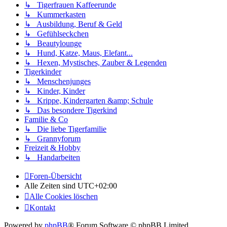
↳ Tigerfrauen Kaffeerunde
↳ Kummerkasten
↳ Ausbildung, Beruf & Geld
↳ Gefühlseckchen
↳ Beautylounge
↳ Hund, Katze, Maus, Elefant...
↳ Hexen, Mystisches, Zauber & Legenden
Tigerkinder
↳ Menschenjunges
↳ Kinder, Kinder
↳ Krippe, Kindergarten &amp; Schule
↳ Das besondere Tigerkind
Familie & Co
↳ Die liebe Tigerfamilie
↳ Grannyforum
Freizeit & Hobby
↳ Handarbeiten
Foren-Übersicht
Alle Zeiten sind
UTC+02:00
Alle Cookies löschen
Kontakt
Powered by
phpBB
® Forum Software © phpBB Limited