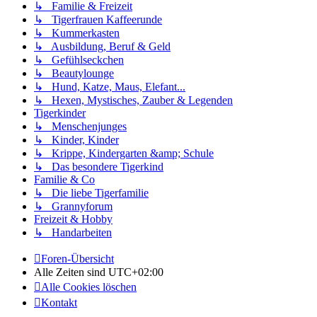
↳ Familie & Freizeit
↳ Tigerfrauen Kaffeerunde
↳ Kummerkasten
↳ Ausbildung, Beruf & Geld
↳ Gefühlseckchen
↳ Beautylounge
↳ Hund, Katze, Maus, Elefant...
↳ Hexen, Mystisches, Zauber & Legenden
Tigerkinder
↳ Menschenjunges
↳ Kinder, Kinder
↳ Krippe, Kindergarten &amp; Schule
↳ Das besondere Tigerkind
Familie & Co
↳ Die liebe Tigerfamilie
↳ Grannyforum
Freizeit & Hobby
↳ Handarbeiten
Foren-Übersicht
Alle Zeiten sind
UTC+02:00
Alle Cookies löschen
Kontakt