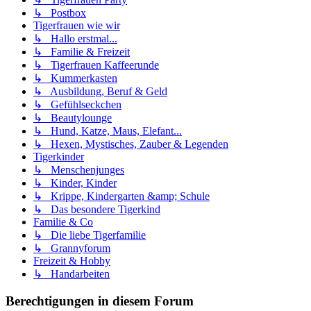
↳ Postbox
Tigerfrauen wie wir
↳ Hallo erstmal...
↳ Familie & Freizeit
↳ Tigerfrauen Kaffeerunde
↳ Kummerkasten
↳ Ausbildung, Beruf & Geld
↳ Gefühlseckchen
↳ Beautylounge
↳ Hund, Katze, Maus, Elefant...
↳ Hexen, Mystisches, Zauber & Legenden
Tigerkinder
↳ Menschenjunges
↳ Kinder, Kinder
↳ Krippe, Kindergarten &amp; Schule
↳ Das besondere Tigerkind
Familie & Co
↳ Die liebe Tigerfamilie
↳ Grannyforum
Freizeit & Hobby
↳ Handarbeiten
Berechtigungen in diesem Forum