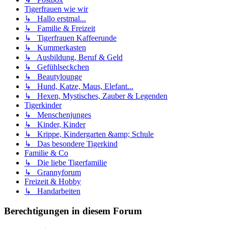
Tigerfrauen wie wir
↳ Hallo erstmal...
↳ Familie & Freizeit
↳ Tigerfrauen Kaffeerunde
↳ Kummerkasten
↳ Ausbildung, Beruf & Geld
↳ Gefühlseckchen
↳ Beautylounge
↳ Hund, Katze, Maus, Elefant...
↳ Hexen, Mystisches, Zauber & Legenden
Tigerkinder
↳ Menschenjunges
↳ Kinder, Kinder
↳ Krippe, Kindergarten &amp; Schule
↳ Das besondere Tigerkind
Familie & Co
↳ Die liebe Tigerfamilie
↳ Grannyforum
Freizeit & Hobby
↳ Handarbeiten
Berechtigungen in diesem Forum