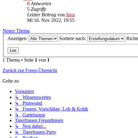
0
Antworten
5
Zugriffe
Letzter Beitrag
von
Java
Mi 16. Nov 2022, 19:55
Neues Thema
Anzeigen:
Sortiere nach:
Richt
1 Thema • Seite
1
von
1
Zurück zur Foren-Übersicht
Gehe zu
Vorgarten
↳ Wissenswertes
↳ Pinnwand
↳ Fragen, Vorschläge, Lob & Kritik
↳ Gartenzaun
Tigerfrauen Freundinnen
↳ Neu dabei...
↳ Tigerfrauen Party
↳ Postbox