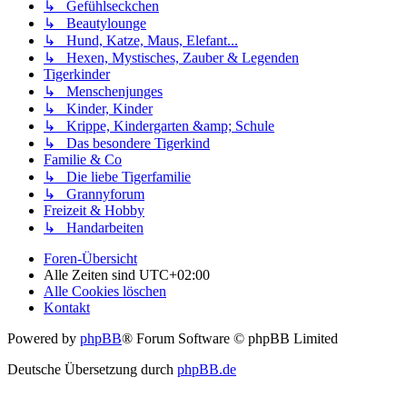
↳ Gefühlseckchen
↳ Beautylounge
↳ Hund, Katze, Maus, Elefant...
↳ Hexen, Mystisches, Zauber & Legenden
Tigerkinder
↳ Menschenjunges
↳ Kinder, Kinder
↳ Krippe, Kindergarten &amp; Schule
↳ Das besondere Tigerkind
Familie & Co
↳ Die liebe Tigerfamilie
↳ Grannyforum
Freizeit & Hobby
↳ Handarbeiten
Foren-Übersicht
Alle Zeiten sind
UTC+02:00
Alle Cookies löschen
Kontakt
Powered by
phpBB
® Forum Software © phpBB Limited
Deutsche Übersetzung durch
phpBB.de