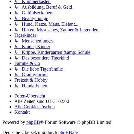
↳ Kummerkasten
↳ Ausbildung, Beruf & Geld
↳ Gefühlseckchen
↳ Beautylounge
↳ Hund, Katze, Maus, Elefant...
↳ Hexen, Mystisches, Zauber & Legenden
Tigerkinder
↳ Menschenjunges
↳ Kinder, Kinder
↳ Krippe, Kindergarten &amp; Schule
↳ Das besondere Tigerkind
Familie & Co
↳ Die liebe Tigerfamilie
↳ Grannyforum
Freizeit & Hobby
↳ Handarbeiten
Foren-Übersicht
Alle Zeiten sind
UTC+02:00
Alle Cookies löschen
Kontakt
Powered by
phpBB
® Forum Software © phpBB Limited
Deutsche Übersetzung durch
phpBB.de