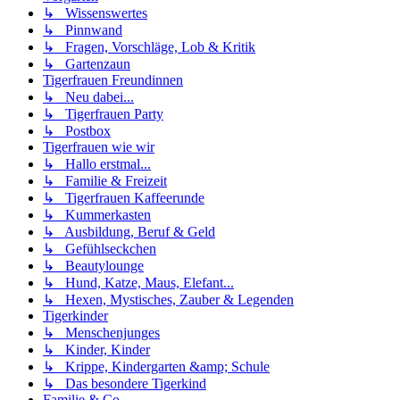
↳ Wissenswertes
↳ Pinnwand
↳ Fragen, Vorschläge, Lob & Kritik
↳ Gartenzaun
Tigerfrauen Freundinnen
↳ Neu dabei...
↳ Tigerfrauen Party
↳ Postbox
Tigerfrauen wie wir
↳ Hallo erstmal...
↳ Familie & Freizeit
↳ Tigerfrauen Kaffeerunde
↳ Kummerkasten
↳ Ausbildung, Beruf & Geld
↳ Gefühlseckchen
↳ Beautylounge
↳ Hund, Katze, Maus, Elefant...
↳ Hexen, Mystisches, Zauber & Legenden
Tigerkinder
↳ Menschenjunges
↳ Kinder, Kinder
↳ Krippe, Kindergarten &amp; Schule
↳ Das besondere Tigerkind
Familie & Co