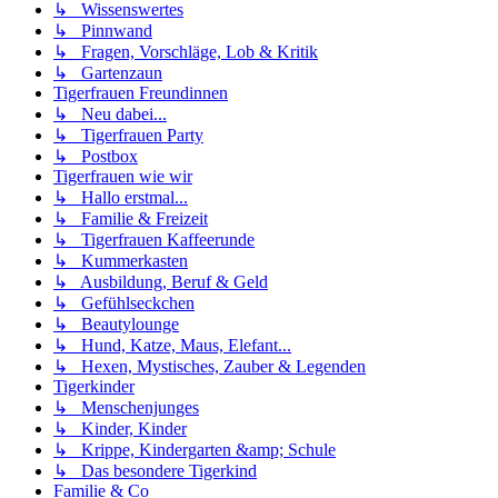
↳ Wissenswertes
↳ Pinnwand
↳ Fragen, Vorschläge, Lob & Kritik
↳ Gartenzaun
Tigerfrauen Freundinnen
↳ Neu dabei...
↳ Tigerfrauen Party
↳ Postbox
Tigerfrauen wie wir
↳ Hallo erstmal...
↳ Familie & Freizeit
↳ Tigerfrauen Kaffeerunde
↳ Kummerkasten
↳ Ausbildung, Beruf & Geld
↳ Gefühlseckchen
↳ Beautylounge
↳ Hund, Katze, Maus, Elefant...
↳ Hexen, Mystisches, Zauber & Legenden
Tigerkinder
↳ Menschenjunges
↳ Kinder, Kinder
↳ Krippe, Kindergarten &amp; Schule
↳ Das besondere Tigerkind
Familie & Co