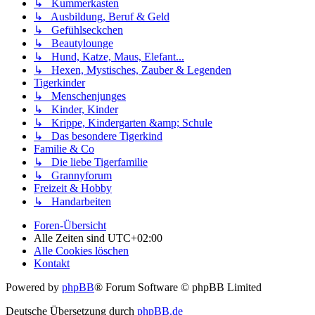
↳ Kummerkasten
↳ Ausbildung, Beruf & Geld
↳ Gefühlseckchen
↳ Beautylounge
↳ Hund, Katze, Maus, Elefant...
↳ Hexen, Mystisches, Zauber & Legenden
Tigerkinder
↳ Menschenjunges
↳ Kinder, Kinder
↳ Krippe, Kindergarten &amp; Schule
↳ Das besondere Tigerkind
Familie & Co
↳ Die liebe Tigerfamilie
↳ Grannyforum
Freizeit & Hobby
↳ Handarbeiten
Foren-Übersicht
Alle Zeiten sind
UTC+02:00
Alle Cookies löschen
Kontakt
Powered by
phpBB
® Forum Software © phpBB Limited
Deutsche Übersetzung durch
phpBB.de