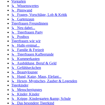
Vorgarten
↳ Wissenswertes
↳ Pinnwand
↳ Fragen, Vorschläge, Lob & Kritik
↳ Gartenzaun
Tigerfrauen Freundinnen
↳ Neu dabei...
↳ Tigerfrauen Party
↳ Postbox
Tigerfrauen wie wir
↳ Hallo erstmal...
↳ Familie & Freizeit
↳ Tigerfrauen Kaffeerunde
↳ Kummerkasten
↳ Ausbildung, Beruf & Geld
↳ Gefühlseckchen
↳ Beautylounge
↳ Hund, Katze, Maus, Elefant...
↳ Hexen, Mystisches, Zauber & Legenden
Tigerkinder
↳ Menschenjunges
↳ Kinder, Kinder
↳ Krippe, Kindergarten &amp; Schule
↳ Das besondere Tigerkind