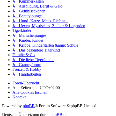
↳ Kummerkasten
↳ Ausbildung, Beruf & Geld
↳ Gefühlseckchen
↳ Beautylounge
↳ Hund, Katze, Maus, Elefant...
↳ Hexen, Mystisches, Zauber & Legenden
Tigerkinder
↳ Menschenjunges
↳ Kinder, Kinder
↳ Krippe, Kindergarten &amp; Schule
↳ Das besondere Tigerkind
Familie & Co
↳ Die liebe Tigerfamilie
↳ Grannyforum
Freizeit & Hobby
↳ Handarbeiten
Foren-Übersicht
Alle Zeiten sind
UTC+02:00
Alle Cookies löschen
Kontakt
Powered by
phpBB
® Forum Software © phpBB Limited
Deutsche Übersetzung durch
phpBB.de