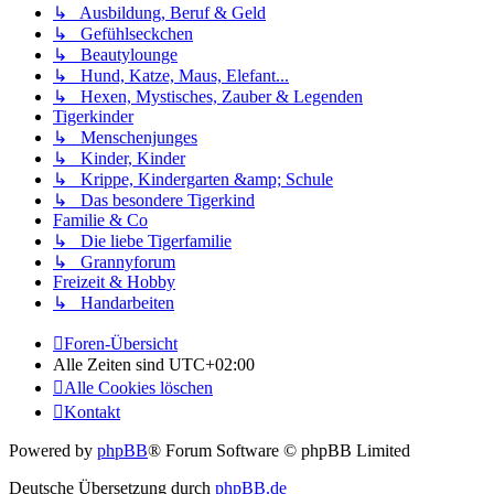
↳ Ausbildung, Beruf & Geld
↳ Gefühlseckchen
↳ Beautylounge
↳ Hund, Katze, Maus, Elefant...
↳ Hexen, Mystisches, Zauber & Legenden
Tigerkinder
↳ Menschenjunges
↳ Kinder, Kinder
↳ Krippe, Kindergarten &amp; Schule
↳ Das besondere Tigerkind
Familie & Co
↳ Die liebe Tigerfamilie
↳ Grannyforum
Freizeit & Hobby
↳ Handarbeiten
Foren-Übersicht
Alle Zeiten sind
UTC+02:00
Alle Cookies löschen
Kontakt
Powered by
phpBB
® Forum Software © phpBB Limited
Deutsche Übersetzung durch
phpBB.de