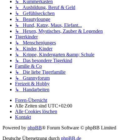
↳ Kummerkasten
↳ Ausbildung, Beruf & Geld
↳ Gefühlseckchen
↳ Beautylounge
↳ Hund, Katze, Maus, Elefant...
↳ Hexen, Mystisches, Zauber & Legenden
Tigerkinder
↳ Menschenjunges
↳ Kinder, Kinder
↳ Krippe, Kindergarten &amp; Schule
↳ Das besondere Tigerkind
Familie & Co
↳ Die liebe Tigerfamilie
↳ Grannyforum
Freizeit & Hobby
↳ Handarbeiten
Foren-Übersicht
Alle Zeiten sind
UTC+02:00
Alle Cookies löschen
Kontakt
Powered by
phpBB
® Forum Software © phpBB Limited
Deutsche Übersetzung durch
phpBB.de